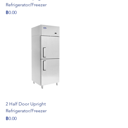
Refrigerator/Freezer
ราคา
฿0.00
2 Half Door Upright
Refrigerator/Freezer
ราคา
฿0.00