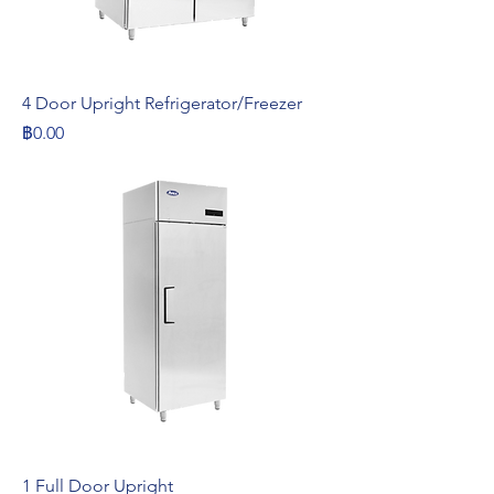
4 Door Upright Refrigerator/Freezer
ราคา
฿0.00
1 Full Door Upright